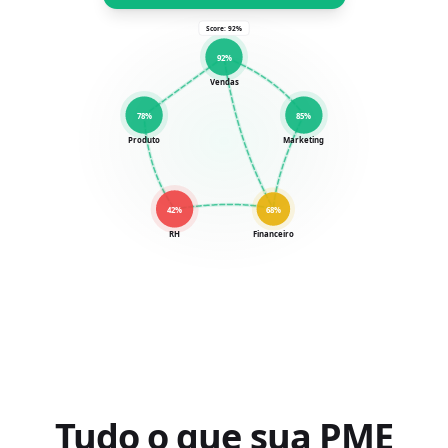
Score:
92%
92%
Vendas
78%
85%
Produto
Marketing
42%
68%
RH
Financeiro
Tudo o que sua PME